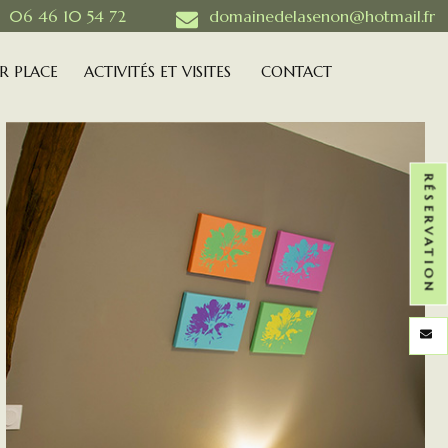
06 46 10 54 72
domainedelasenon@hotmail.fr
R PLACE
ACTIVITÉS ET VISITES
CONTACT
RÉSERVATION