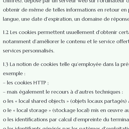
chiffres), déposé par un serveur web sur l’ordinateur o
obtenir de même de telles informations en retour en 
langue, une date d’expiration, un domaine de réponse
1.2 Les cookies permettent usuellement d’obtenir certa
notamment d’améliorer le contenu et le service offert p
services personnalisés.
1.3 La notion de cookies telle qu’employée dans la pré
exemple :
– les cookies HTTP ;
– mais également le recours à d’autres techniques :
o les « local shared objects » (objets locaux partagés) a
o le « local storage » (stockage local) mis en œuvre a
o les identifications par calcul d’empreinte du terminal
o les identifiants générés par les systèmes d’exploitatio