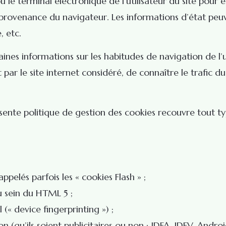
u le terminal électronique de l’utilisateur du site pour
provenance du navigateur. Les informations d’état peuv
, etc.
ines informations sur les habitudes de navigation de l’ut
ar le site internet considéré, de connaître le trafic dud
sente politique de gestion des cookies recouvre tout ty
ppelés parfois les « cookies Flash » ;
u sein du HTML 5 ;
 (« device fingerprinting ») ;
n (qu’ils soient publicitaires ou non : IDFA, IDFV, Android