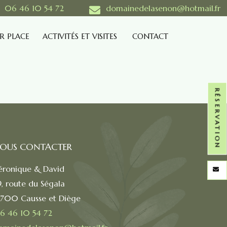
06 46 10 54 72
domainedelasenon@hotmail.fr
R PLACE
ACTIVITÉS ET VISITES
CONTACT
RÉSERVATION
OUS CONTACTER
éronique & David
9, route du Ségala
2700 Causse et Diège
6 46 10 54 72