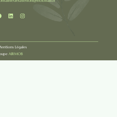
omainedelasenon@hotmail.fr
entions Légales
roupe
AIRMOB